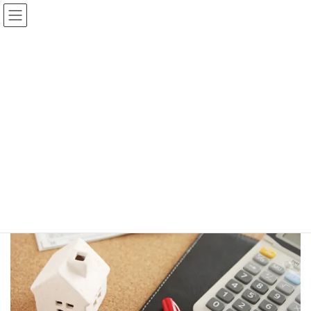
コ
ナ
ン
ビ
テ
ゲ
ン
ー
ツ
シ
お問い合わせ
へ
ョ
ス
ン
キ
に
HOME
お問い合わせ
ッ
移
プ
動